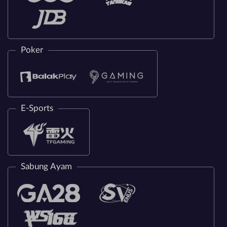
Poker
E-Sports
Sabung Ayam