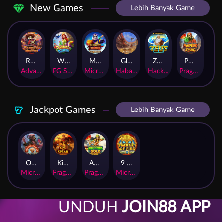
New Games
Lebih Banyak Game
Rhapsody of Muertos
Wings of Iguazu
Mighty Panda
Glory Of Rome
Ze Zeus
Pandemic Rising
AdvantPlay
PG Soft
MicroGaming
Habanero
Hacksaw
Pragmatic Play
Jackpot Games
Lebih Banyak Game
Orphan Organ
King Of Spears
Anaconda Gold
9 Masks of Fire™ HyperSpins™
MicroGaming
Pragmatic Play
Pragmatic Play
MicroGaming
UNDUH
JOIN88 APP