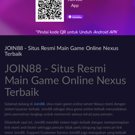
App
*Pindai kode QR untuk Unduh
Android APK
JOIN88 - Situs Resmi Main Game Online Nexus
Terbaik
JOIN88 - Situs Resmi
Main Game Online Nexus
Terbaik
Selamat datang di
Join88
, situs main game online server Nexus resmi dengan
sistem layanan terbaik. Join88 sebagai situs game online terbaik menyediakan
jenis permainan lengkap untuk memenuhi semua minat para pemain.
Ditambah saat ini, Join88 memiliki sistem login terbaik dengan mempersiapkan
link resmi anti blokir sehingga pemain tidak perlu bingung lagi mencari link
resmi Join88. Support Customer Service Join88 juga merupakan yang terbaik