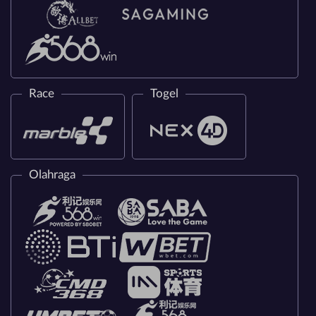
Race
Togel
Olahraga