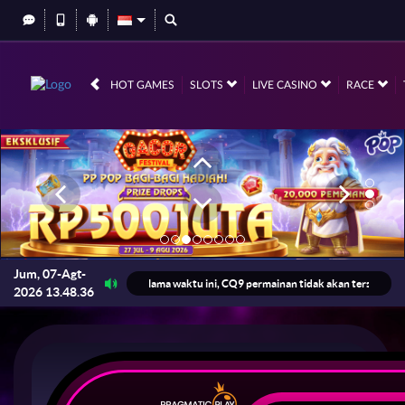
HOT GAMES
SLOTS
LIVE CASINO
RACE
Jum, 07-Agt-
.09.09 sampai 16.00.00. Selama waktu ini, CQ9 permainan tidak akan tersedia. Kam
2026 13.48.36