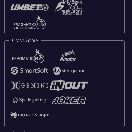
Crash Game