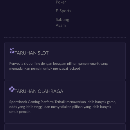
Poker
E-Sports
Sabung
Ayam
TARUHAN SLOT
Penyedia slot online dengan beragam pilihan game menarik yang
memudahkan pemain untuk mencapai jackpot
TARUHAN OLAHRAGA
Sportsbook Gaming Platform Terbaik menawarkan lebih banyak game,
odds yang lebih tinggi, dan menyediakan pilihan yang lebih banyak
untuk pemain.