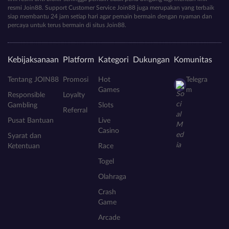
resmi Join88. Support Customer Service Join88 juga merupakan yang terbaik
siap membantu 24 jam setiap hari agar pemain bermain dengan nyaman dan
percaya untuk terus bermain di situs Join88.
Kebijaksanaan
Platform
Kategori
Dukungan
Komunitas
Tentang JOIN88
Promosi
Hot
Telegra
Games
m
Responsible
Loyalty
Gambling
Slots
Referral
Pusat Bantuan
Live
Casino
Syarat dan
Ketentuan
Race
Togel
Olahraga
Crash
Game
Arcade