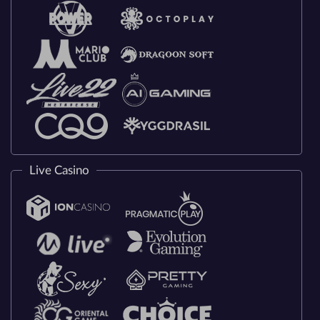
Live Casino