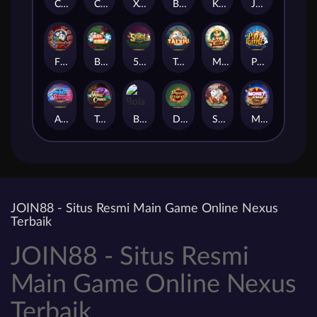
Cards Hi Lo
Coin Pusher
Xoc Dia Lightning
Baccarat: Swipe
KM Virtual Horse Racing
Jogo De Bozo
Fish Prawn Crab 2
Bai Cao
5 Card Poker
Tai Xiu
Monkey King Roulette
Pai Kang
Andar Bahar
Triple Chance
Bola Golek
Dragon Tiger 2
Sic Bo
Money Wheel Deluxe
JOIN88 - Situs Resmi Main Game Online Nexus
Terbaik
JOIN88 - Situs Resmi
Main Game Online Nexus
Terbaik