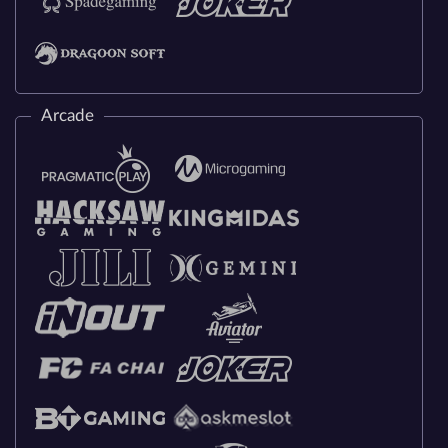
Arcade