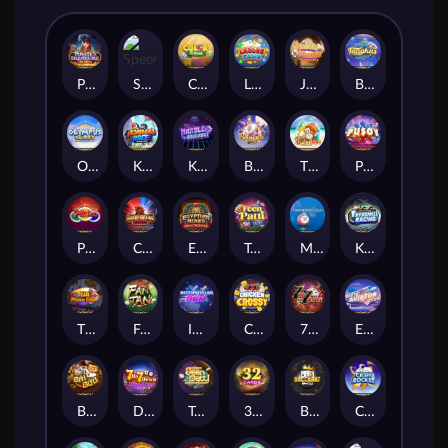
Pirate's Tresure
Speedy Andar Bahar
Colour Game
Ladder Game
Jhandi Munda
Bola Tangkas
Olympus Glory
KM Virtual Animal Race
KM Marble Knockout
Belangkai 2
Thai Hi Lo 2
Pusoy
Plinko
Cockfighting Arena
Egyptian Mines
Teen Patti Blitz
Max Keno
KM Virtual Treadmill Racing
Thai Fish Prawn Crab
Fan Tan Classic
Interstellar Run
Chicken Crossy
7 Up 7 Down Rush
Elite Aviator Club
Bai Buu
Dice Duet
Teen Patti
32 Cards
Baccarat
Cash Rocket