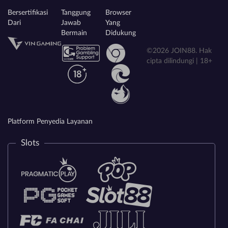
Bersertifikasi
Tanggung
Browser
Dari
Jawab
Yang
Bermain
Didukung
©2026 JOIN88. Hak
cipta dilindungi | 18+
Platform Penyedia Layanan
Slots