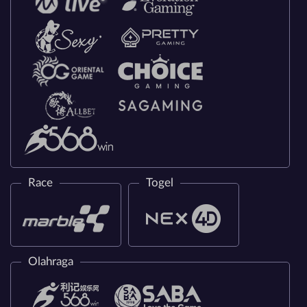
Race
Togel
Olahraga