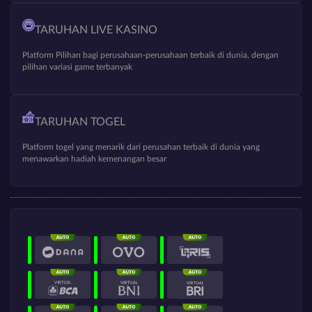
TARUHAN LIVE KASINO
Platform Pilihan bagi perusahaan-perusahaan terbaik di dunia, dengan
pilihan variasi game terbanyak
TARUHAN TOGEL
Platform togel yang menarik dari perusahan terbaik di dunia yang
menawarkan hadiah kemenangan besar