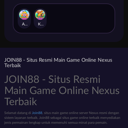
Alice Run
K.O. Island
JOIN88 - Situs Resmi Main Game Online Nexus
Terbaik
JOIN88 - Situs Resmi
Main Game Online Nexus
Terbaik
Selamat datang di
Join88
, situs main game online server Nexus resmi dengan
sistem layanan terbaik. Join88 sebagai situs game online terbaik menyediakan
jenis permainan lengkap untuk memenuhi semua minat para pemain.