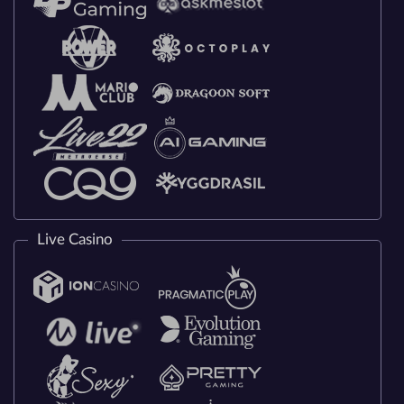
Live Casino