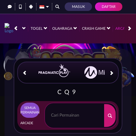
MASUK
DAFTAR
NO
RACE
TOGEL
OLAHRAGA
CRASH GAME
ARCADE
CQ9
SEMUA
PERMAINAN
ARCADE