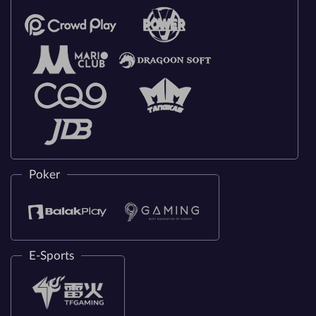
Poker
E-Sports