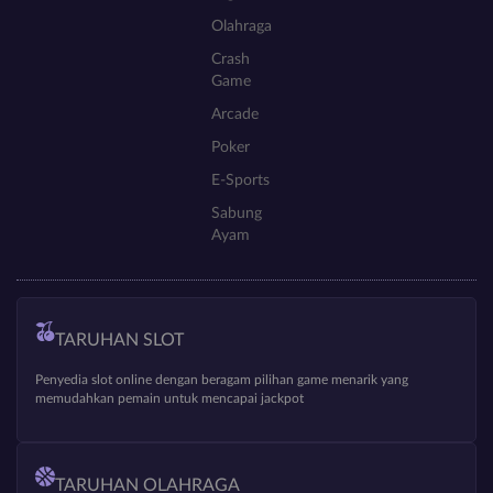
Olahraga
Crash
Game
Arcade
Poker
E-Sports
Sabung
Ayam
TARUHAN SLOT
Penyedia slot online dengan beragam pilihan game menarik yang
memudahkan pemain untuk mencapai jackpot
TARUHAN OLAHRAGA